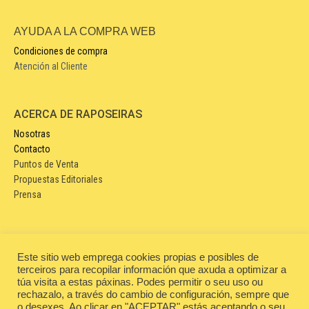
AYUDA A LA COMPRA WEB
Condiciones de compra
Atención al Cliente
ACERCA DE RAPOSEIRAS
Nosotras
Contacto
Puntos de Venta
Propuestas Editoriales
Prensa
LEGAL
Este sitio web emprega cookies propias e posibles de
Aviso legal
terceiros para recopilar información que axuda a optimizar a
Condiciones de contratación
túa visita a estas páxinas. Podes permitir o seu uso ou
Política de privacidad
rechazalo, a través do cambio de configuración, sempre que
o desexes. Ao clicar en "ACEPTAR" estás aceptando o seu
Política de cookies