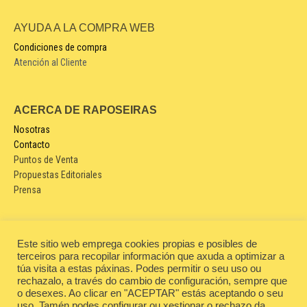
AYUDA A LA COMPRA WEB
Condiciones de compra
Atención al Cliente
ACERCA DE RAPOSEIRAS
Nosotras
Contacto
Puntos de Venta
Propuestas Editoriales
Prensa
LEGAL
Este sitio web emprega cookies propias e posibles de
terceiros para recopilar información que axuda a optimizar a
Aviso legal
túa visita a estas páxinas. Podes permitir o seu uso ou
Condiciones de contratación
rechazalo, a través do cambio de configuración, sempre que
Política de privacidad
o desexes. Ao clicar en "ACEPTAR" estás aceptando o seu
Política de cookies
uso. Tamén podes configurar ou xestionar o rechazo da